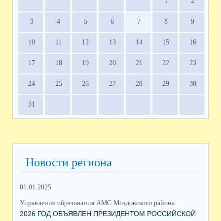
1
2
3
4
5
6
7
8
9
10
11
12
13
14
15
16
17
18
19
20
21
22
23
24
25
26
27
28
29
30
31
Новости региона
01.01.2025
12.
Управление образования АМС Моздокского района
Упр
2026 ГОД ОБЪЯВЛЕН ПРЕЗИДЕНТОМ РОССИЙСКОЙ
ВС