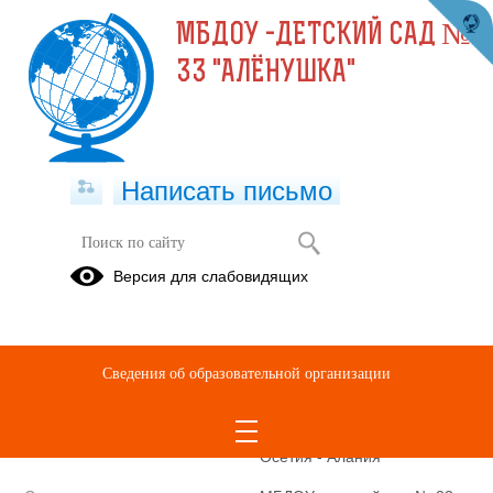
МБДОУ -ДЕТСКИЙ САД №
33 "АЛЁНУШКА"
Написать письмо
Полное наименование
Муниципальное бюджетное
Версия для слабовидящих
образовательной организации*
дошкольное
образовательное
учреждение - детский сад №
33 "Алёнушка"
Сведения об образовательной организации
ст.Павлодольской
Моздокского района
Республики Северная
Осетия - Алания