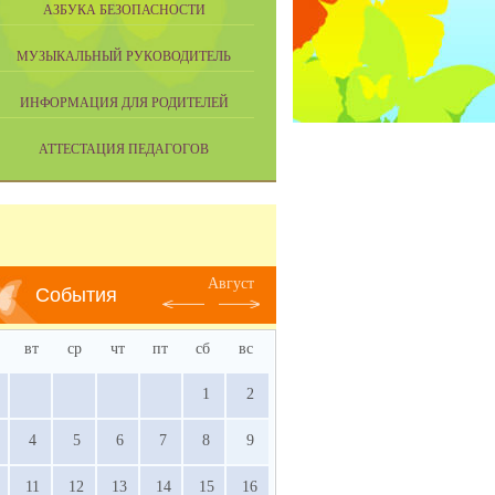
АЗБУКА БЕЗОПАСНОСТИ
МУЗЫКАЛЬНЫЙ РУКОВОДИТЕЛЬ
ИНФОРМАЦИЯ ДЛЯ РОДИТЕЛЕЙ
АТТЕСТАЦИЯ ПЕДАГОГОВ
Август
События
вт
ср
чт
пт
сб
вс
1
2
4
5
6
7
8
9
11
12
13
14
15
16