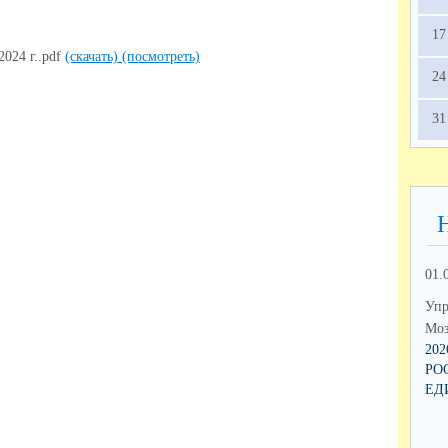
17
2024 г..pdf
(скачать)
(посмотреть)
24
31
01.
Упр
Моз
20
РО
ЕД