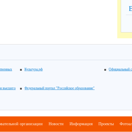
ственных
Культура.рф
Официальный с
 и высшего
Федеральный портал "Российское образование"
овательной организации
Новости
Информация
Проекты
Фотоа