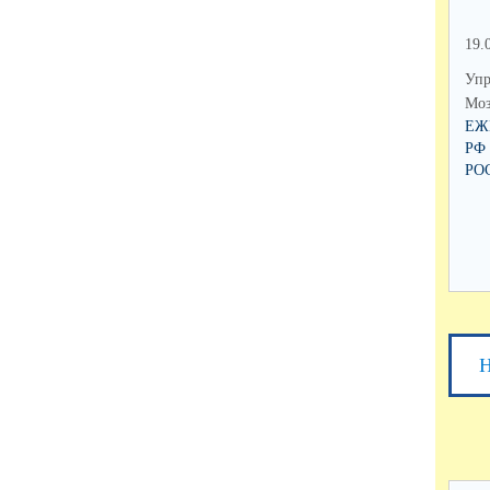
19.
Упр
Моз
ЕЖ
РФ
РО
Н