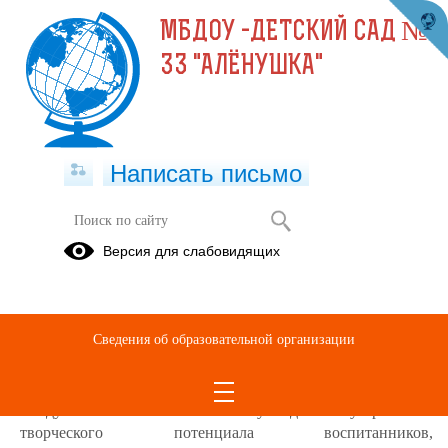
МБДОУ -ДЕТСКИЙ САД №
33 "АЛЁНУШКА"
Написать письмо
Выявление развития у обучающихся
Версия для слабовидящих
способностей к научной
(интеллектуальной), творческой,
физкультурно-спортивной
деятельности.
Сведения об образовательной организации
14.04.2025
Следует отметить положительную динамику развития
творческого потенциала воспитанников,