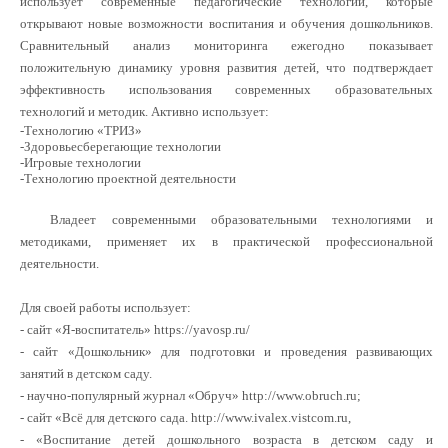
использует современные педагогические технологии, которые
открывают новые возможности воспитания и обучения дошкольников.
Сравнительный анализ мониторинга ежегодно показывает
положительную динамику уровня развития детей, что подтверждает
эффективность использования современных образовательных
технологий и методик. Активно использует:
-Технологию «ТРИЗ»
-Здоровьесберегающие технологии
-Игровые технологии
-Технологию проектной деятельности
Владеет современными образовательными технологиями и
методиками, применяет их в практической профессиональной
деятельности.
Для своей работы использует:
- сайт «Я-воспитатель»
https
://
yavosp
.
ru
/
- сайт «Дошкольник» для подготовки и проведения развивающих
занятий в детском саду.
- научно-популярный журнал «Обруч»
http://www.obruch.ru;
- сайт «Всё для детского сада.
http://www.ivalex.vistcom.ru
,
- «Воспитание детей дошкольного возраста в детском саду и