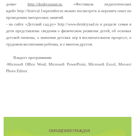
дома»
http://doshvozrast.ru
, «Фестиваль педагогических
идей»
http://festival.1september.ru
можно посмотреть и перенять опыт по
проведению интересных занятий.
- на сайте «Детский сад.ру»
http://www.detskiysad.ru
в разделе семья и
дети представлены сведения о физическом развитии детей, об основах
детской гигиены, о значении детских игр в воспитательном процессе, о
трудовом воспитании ребенка, и о многом другом.
Владеет программами
:
-Microsoft Office Word,
Microsoft
PowerPoint,
Microsoft Excel, Movavi
Photo Editor.
ОБРАЩЕНИЯ ГРАЖДАН